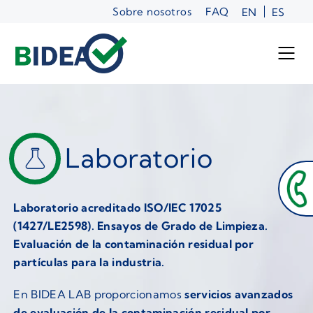
Saltar
Sobre nosotros
FAQ
EN
ES
al
contenido
Laboratorio
Laboratorio acreditado ISO/IEC 17025
(1427/LE2598). Ensayos de Grado de Limpieza.
Evaluación de la contaminación residual por
partículas para la industria.
En BIDEA LAB proporcionamos
servicios avanzados
de evaluación de la contaminación residual por