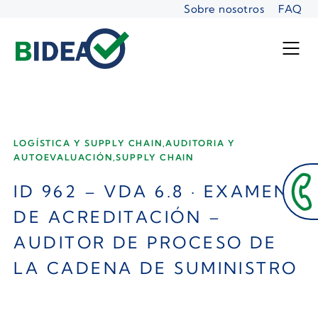
Saltar
Sobre nosotros
FAQ
al
contenido
LOGÍSTICA Y SUPPLY CHAIN,AUDITORIA Y
AUTOEVALUACIÓN,SUPPLY CHAIN
Paso
1
ID 962 – VDA 6.8 · EXAMEN
de 5
DE ACREDITACIÓN –
SOLICITUD DE ACCESO A EXAMEN DE
AUDITOR DE PROCESO DE
ACREDITACIÓN DE AUDITOR VDA
LA CADENA DE SUMINISTRO
6.3:2023
Usted está solicitando ser admitido en un